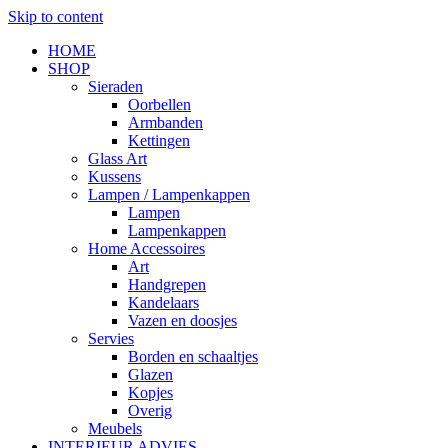
Skip to content
HOME
SHOP
Sieraden
Oorbellen
Armbanden
Kettingen
Glass Art
Kussens
Lampen / Lampenkappen
Lampen
Lampenkappen
Home Accessoires
Art
Handgrepen
Kandelaars
Vazen en doosjes
Servies
Borden en schaaltjes
Glazen
Kopjes
Overig
Meubels
INTERIEUR ADVIES