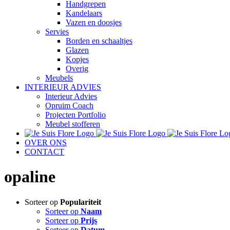
Handgrepen
Kandelaars
Vazen en doosjes
Servies
Borden en schaaltjes
Glazen
Kopjes
Overig
Meubels
INTERIEUR ADVIES
Interieur Advies
Opruim Coach
Projecten Portfolio
Meubel stofferen
OVER ONS
CONTACT
opaline
Sorteer op
Populariteit
Sorteer op
Naam
Sorteer op
Prijs
Sorteer op
Datum