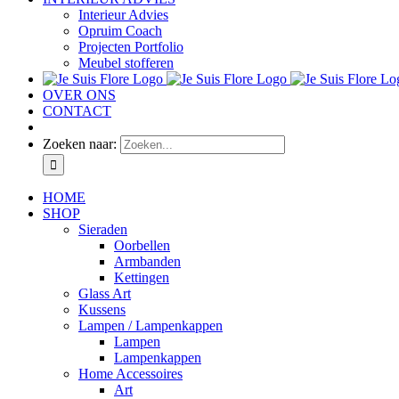
Interieur Advies
Opruim Coach
Projecten Portfolio
Meubel stofferen
OVER ONS
CONTACT
Zoeken naar:
HOME
SHOP
Sieraden
Oorbellen
Armbanden
Kettingen
Glass Art
Kussens
Lampen / Lampenkappen
Lampen
Lampenkappen
Home Accessoires
Art