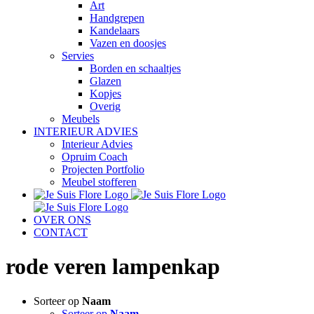
Art
Handgrepen
Kandelaars
Vazen en doosjes
Servies
Borden en schaaltjes
Glazen
Kopjes
Overig
Meubels
INTERIEUR ADVIES
Interieur Advies
Opruim Coach
Projecten Portfolio
Meubel stofferen
OVER ONS
CONTACT
rode veren lampenkap
Sorteer op
Naam
Sorteer op
Naam