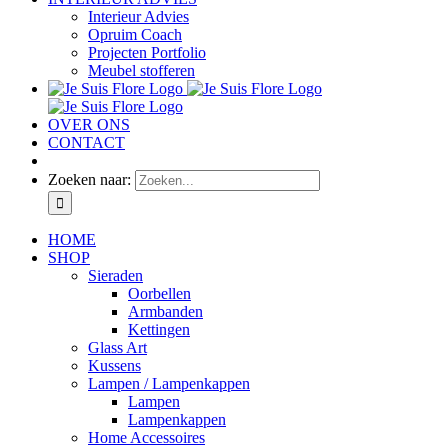
Interieur Advies
Opruim Coach
Projecten Portfolio
Meubel stofferen
OVER ONS
CONTACT
Zoeken naar:
HOME
SHOP
Sieraden
Oorbellen
Armbanden
Kettingen
Glass Art
Kussens
Lampen / Lampenkappen
Lampen
Lampenkappen
Home Accessoires