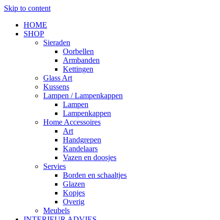
Skip to content
HOME
SHOP
Sieraden
Oorbellen
Armbanden
Kettingen
Glass Art
Kussens
Lampen / Lampenkappen
Lampen
Lampenkappen
Home Accessoires
Art
Handgrepen
Kandelaars
Vazen en doosjes
Servies
Borden en schaaltjes
Glazen
Kopjes
Overig
Meubels
INTERIEUR ADVIES